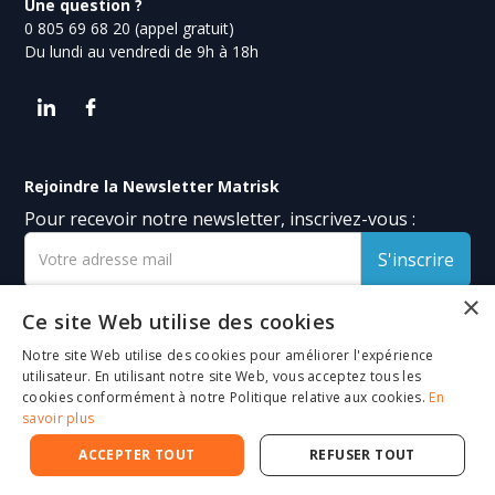
Une question ?
0 805 69 68 20 (appel gratuit)
Du lundi au vendredi de 9h à 18h
Rejoindre la Newsletter Matrisk
Pour recevoir notre newsletter, inscrivez-vous :
×
Ce site Web utilise des cookies
Matrisk
Notre site Web utilise des cookies pour améliorer l'expérience
Le tarificateur Matrisk
utilisateur. En utilisant notre site Web, vous acceptez tous les
cookies conformément à notre Politique relative aux cookies.
En
Nos partenaires
savoir plus
Déclarer un sinistre
Toasta - L'assurance en ligne des entrepreneurs
ACCEPTER TOUT
REFUSER TOUT