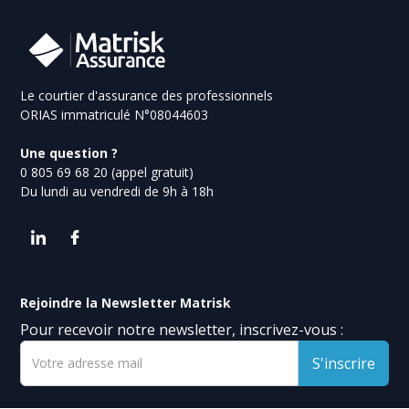
l'assistance à domicile en cas d'incapacité
de travail. Les
artisans
et
professions
libérales
ont aussi des besoins spécifiques
liés à leur statut et activité.
Le courtier d'assurance des professionnels
ORIAS immatriculé N°08044603
Une question ?
0 805 69 68 20 (appel gratuit)
Du lundi au vendredi de 9h à 18h
Rejoindre la Newsletter Matrisk
Pour recevoir notre newsletter, inscrivez-vous :