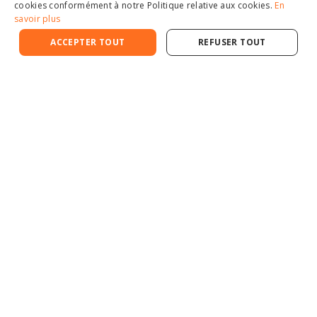
cookies conformément à notre Politique relative aux cookies.
En
savoir plus
Réclamation
Termes & conditions
ACCEPTER TOUT
REFUSER TOUT
Charte de confidentialité
Cookies
Mentions légales
Espace courtiers
Espace clients
Plus d'infos
Nos conseils
Nos actualités
Nous contacter
À propos
© Matrisk Assurance 2024
Réalisé par Sales Odyssey