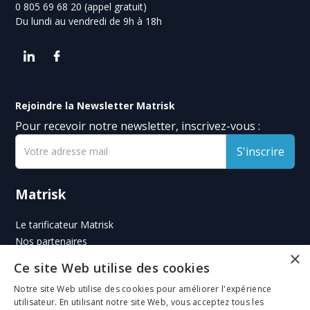
0 805 69 68 20 (appel gratuit)
Du lundi au vendredi de 9h à 18h
Rejoindre la Newsletter Matrisk
Pour recevoir notre newsletter, inscrivez-vous :
Matrisk
Le tarificateur Matrisk
Nos partenaires
×
Déclarer un sinistre
Ce site Web utilise des cookies
Toasta - L'assurance en ligne des entrepreneurs
Notre site Web utilise des cookies pour améliorer l'expérience
Informations
utilisateur. En utilisant notre site Web, vous acceptez tous les