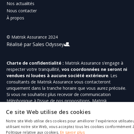
Nos actualités
Nous contacter
À propos
© Matrisk Assurance 2024
Réalisé par Sales Odyssey
Charte de confidentialité :
Matrisk Assurance s’engage à
respecter votre tranquillité,
vos coordonnées ne seront ni
vendues ni louées à aucune société extérieure
. Les
consultants de Matrisk Assurance vous contacteront
uniquement dans la tranche horaire que vous aurez précisée.
Si vous ne souhaitez plus recevoir de communication
téléphonique à l’issue de nos propositions, Matrisk
Assurance s’engage à respecter votre volonté.
Ce site Web utilise des cookies
Avertissement :
les informations contenues sur le site
Matrisk Assurance n’ont pas de valeur contractuelle. Le
Notre site Web utilise des cookies pour améliorer l'expérience utilisateu
champ géographique de la plupart des produits présentés
utilisant notre site Web, vous acceptez tous les cookies conformément 
ici se limite au territoire
France métropolitaine et
Politique relative aux cookies.
En savoir plus