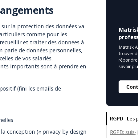
changements
sur la protection des données va
Matris
articuliers comme pour les
profess
ecueillir et traiter des données à
Matrisk 
n parle de données personnelles,
trouver d
celles de vos salariés.
répondre 
oints importants sont à prendre en
savoir pl
Cont
ositif (fini les emails de
RGPD : Les
nelles
 la conception (« privacy by design
RGPD: suis-