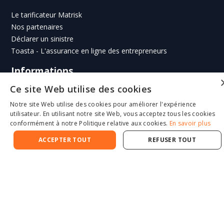
Le tarificateur Matrisk
Nos partenaires
Déclarer un sinistre
Toasta - L'assurance en ligne des entrepreneurs
Informations
Ce site Web utilise des cookies
Réclamation
Notre site Web utilise des cookies pour améliorer l'expérience
Termes & conditions
utilisateur. En utilisant notre site Web, vous acceptez tous les cookies
Charte de confidentialité
conformément à notre Politique relative aux cookies.
En savoir plus
Cookies
ACCEPTER TOUT
REFUSER TOUT
Mentions légales
Espace courtiers
Espace clients
Plus d'infos
Nos conseils
Nos actualités