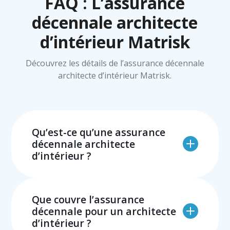
FAQ : L’assurance
décennale architecte
d’intérieur Matrisk
Découvrez les détails de l’assurance décennale
architecte d’intérieur Matrisk.
Qu’est-ce qu’une assurance
décennale architecte
d’intérieur ?
L’assurance décennale architecte
d’intérieur est l’assurance obligatoire que
Que couvre l’assurance
tous les architectes d’intérieur doivent
décennale pour un architecte
souscrire pour pouvoir pratiquer leur
d’intérieur ?
activité. C’est aussi l’assurance longévité