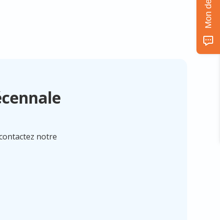
r vous protéger face aux litiges du quotidien.
écennale
 contactez notre