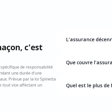
L'assurance décenn
açon, c'est
Elle est obligatoire pour
intervenant dans le doma
Que couvre l'assur
spécifique de responsabilité
endant une durée d’une
L'assurance décennale 
aux. Prévue par la loi Spinetta
rendant l’ouvrage impro
Quel est le plus de
e tout vice affectant un
cause sa solidité, pour l
engagée en tant qu'arti
Matrisk a développé un c
obligations afin de vous
les dix années suivant