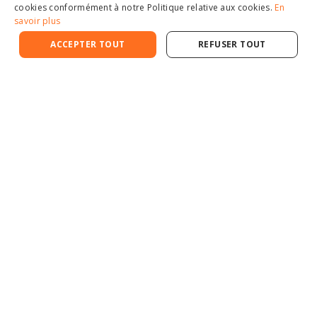
cookies conformément à notre Politique relative aux cookies.
En
savoir plus
ACCEPTER TOUT
REFUSER TOUT
Le courtier d'assurance des professionnels
ORIAS immatriculé N°08044603
Une question ?
0 805 69 68 20 (appel gratuit)
Du lundi au vendredi de 9h à 18h